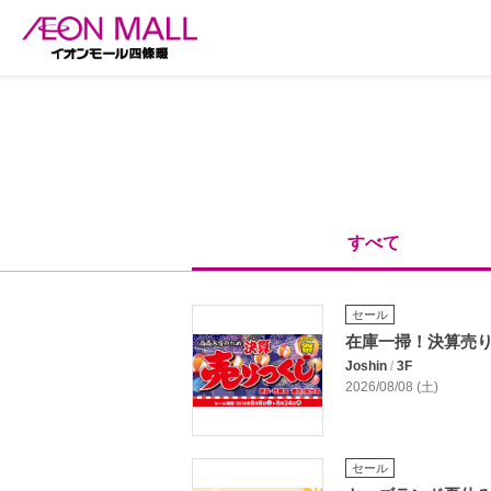
すべて
セール
在庫一掃！決算売
Joshin
/
3F
2026/08/08 (土)
セール