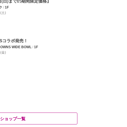
6日(日)までの期間限定価格】
ク
/
1F
 (土)
TSコラボ発売！
OWNS WIDE BOWL
/
1F
 (金)
ショップ一覧